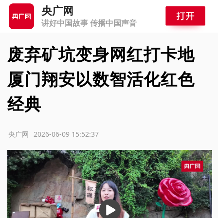
央广网
讲好中国故事 传播中国声音
废弃矿坑变身网红打卡地
厦门翔安以数智活化红色
经典
源：央广网
2026-06-09 15:52:37
播
放