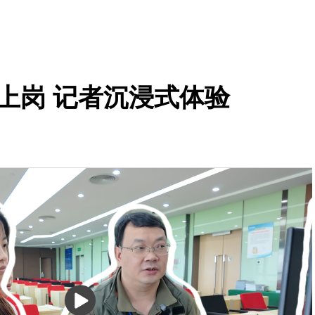
师上岗 记者沉浸式体验
播
放