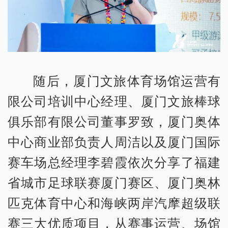
随后，厦门文旅体育场馆运营有
限公司培训中心经理、厦门文旅棒球
俱乐部有限公司董事罗致，厦门奥体
中心商业部负责人周洁以及厦门国际
赛车场总经理李碧霞依次分享了福建
省城市足球联赛厦门赛区、厦门奥林
匹克体育中心和海峡两岸汽摩超级联
赛三大优质项目，从赛事运营、场馆