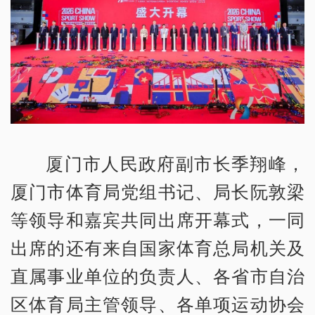
厦门市人民政府副市长季翔峰，
厦门市体育局党组书记、局长阮敦梁
等领导和嘉宾共同出席开幕式，一同
出席的还有来自国家体育总局机关及
直属事业单位的负责人、各省市自治
区体育局主管领导、各单项运动协会