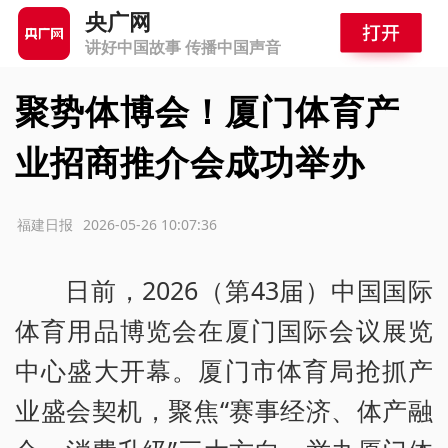
央广网
讲好中国故事 传播中国声音
聚势体博会！厦门体育产
业招商推介会成功举办
源：福建日报
2026-05-26 10:07:36
日前，2026（第43届）中国国际
体育用品博览会在厦门国际会议展览
中心盛大开幕。厦门市体育局抢抓产
业盛会契机，聚焦“赛事经济、体产融