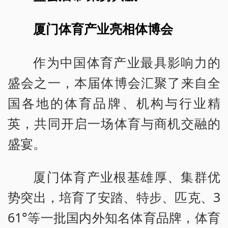
厦门体育产业亮相体博会
作为中国体育产业最具影响力的
盛会之一，本届体博会汇聚了来自全
国各地的体育品牌、机构与行业精
英，共同开启一场体育与商机交融的
盛宴。
厦门体育产业根基雄厚、集群优
势突出，培育了安踏、特步、匹克、3
61°等一批国内外知名体育品牌，体育