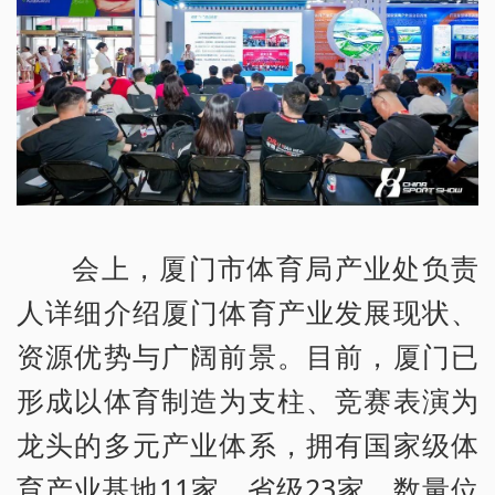
会上，厦门市体育局产业处负责
人详细介绍厦门体育产业发展现状、
资源优势与广阔前景。目前，厦门已
形成以体育制造为支柱、竞赛表演为
龙头的多元产业体系，拥有国家级体
育产业基地11家、省级23家，数量位