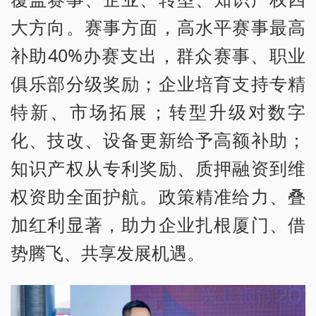
大方向。赛事方面，高水平赛事最高
补助40%办赛支出，群众赛事、职业
俱乐部分级奖励；企业培育支持专精
特新、市场拓展；转型升级对数字
化、技改、设备更新给予高额补助；
知识产权从专利奖励、质押融资到维
权资助全面护航。政策精准给力、叠
加红利显著，助力企业扎根厦门、借
势腾飞、共享发展机遇。