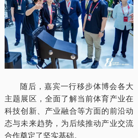
随后，嘉宾一行移步体博会各大
主题展区，全面了解当前体育产业在
科技创新、产业融合等方面的前沿动
态与未来趋势，为后续推动产业交流
合作奠定了坚实基础。