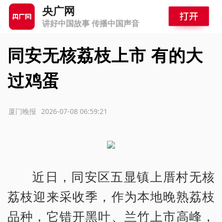
央广网
讲好中国故事 传播中国声音
同安无核荔枝上市 有的大
过鸡蛋
源：厦门晚报
2026-07-08 06:59:21
近日，同安区五显镇上厝村无核
荔枝迎来采收季，作为本地晚熟荔枝
品种，它错开黑叶、兰竹上市高峰，