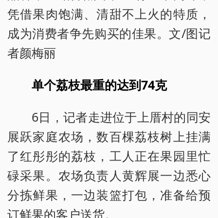
凭借果肉饱满、清甜不上火的特质，
成为消费者争先购买的佳果。文/图记
者颜梅丽
单个荔枝最重的达到74克
6日，记者走进位于上厝村的同安
展跃家庭农场，数百棵荔枝树上挂满
了红彤彤的荔枝，工人正在果园里忙
碌采果。农场负责人黄辉展一边悉心
分拣鲜果，一边装篮打包，准备给预
订鲜果的客户送货。