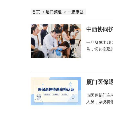
首页
>
厦门频道
>
一鹭康健
中西协同
一旦身体出现
号，切勿拖延
厦门医保退
市医保部门主
人员，系统将