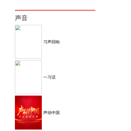
声音
习声回响
一习话
声动中国