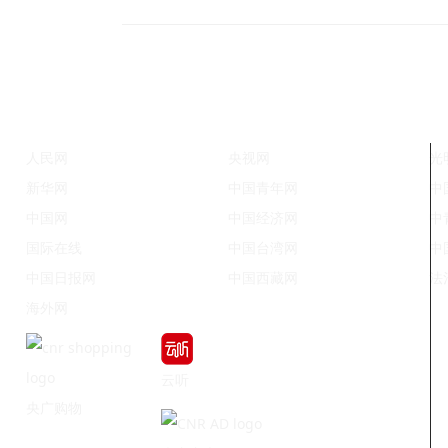
人民网
央视网
光
新华网
中国青年网
中
中国网
中国经济网
中
国际在线
中国台湾网
中
中国日报网
中国西藏网
法
海外网
云听
央广购物