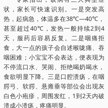
状，家长可快速识别。一是突发高
热，起病急，体温多在38℃—40℃，
甚至超过40℃，发热一般持续2到4
天，服药后容易反复。二是咽痛拒
食，大一点的孩子会自述喉咙痛、吞
咽困难；小宝宝不会表达，便表现为
不停流口水、哭闹、拒绝喝奶喝水，
食欲明显下降。三是口腔溃疡，在咽
腭弓、软腭、悬雍垂等部位会出现灰
白色小疱疹，周围发红，1到2天内破
溃成小溃疡，疼痛明显。