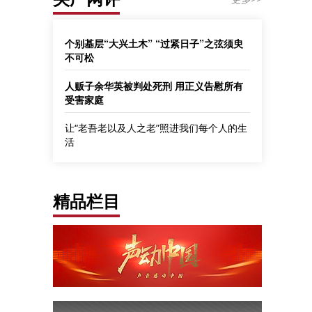
个别基层“大兴土木” “过紧日子”之弦须臾
不可松
人贩子余华英被判处死刑 用正义告慰所有
受害家庭
让“老吾老以及人之老”照进我们每个人的生
活
精品栏目