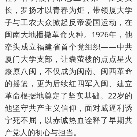
长，罗扬才以青春为炬，带领厦大学
子与工农大众掀起反帝爱国运动，在
闽南大地播撒革命火种。1926年，他
牵头成立福建省首个党组织——中共
厦门大学支部，让囊萤楼的点点星火
燎原八闽，不仅成为闽南、闽西革命
的摇篮，更为后续红四军入闽、建立
革命根据地奠定了坚实基础。22岁的
他坚守共产主义信仰，面对威逼利诱
宁死不屈，以赤诚热血诠释了早期共
产党人的初心与担当。