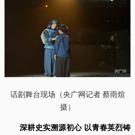
话剧舞台现场（央广网记者 蔡雨煊
摄）
深耕史实溯源初心 以青春英烈铸