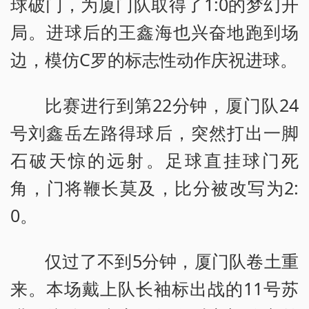
球破门，为厦门队取得了1:0的梦幻开
局。进球后的王鑫海也兴奋地跑到场
边，模仿C罗的标志性动作庆祝进球。
比赛进行到第22分钟，厦门队24
号刘鑫岳左路得球后，突然打出一脚
石破天惊的远射。足球直挂球门死
角，门将鞭长莫及，比分被改写为2:
0。
仅过了不到5分钟，厦门队卷土重
来。本场戴上队长袖标出战的11号苏