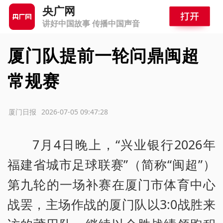
央广网
讲好中国故事 传播中国声音
厦门队提前一轮问鼎闽超
常规赛
源：厦门日报
2026-07-05 09:47:28
7月4日晚上，“兴业银行2026年
福建省城市足球联赛”（简称“闽超”）
第九轮的一场补赛在厦门市体育中心
战罢，主场作战的厦门队以3:0战胜来