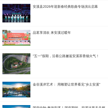
安溪县2026年迎新春经典歌曲专场演出启幕
品茗享清欢 来安溪过暖年
“五一”假期，沿着公路邂逅安溪茶香烟火气！
金谷溪岸艺术： 用雕塑让世界看见“乡土安溪”
国庆中秋·趣游安溪 | 国庆期间，安溪这里天天都