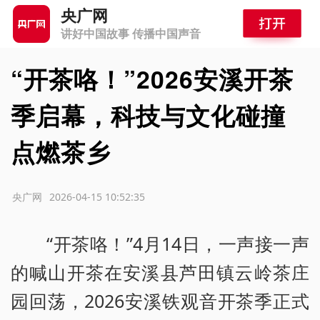
央广网
讲好中国故事 传播中国声音
“开茶咯！”2026安溪开茶
季启幕，科技与文化碰撞
点燃茶乡
源：央广网
2026-04-15 10:52:35
“开茶咯！”4月14日，一声接一声
的喊山开茶在安溪县芦田镇云岭茶庄
园回荡，2026安溪铁观音开茶季正式