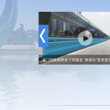
赋能乡村振兴新篇章
厦门同集路两条下穿隧道 “换新衣”更美更