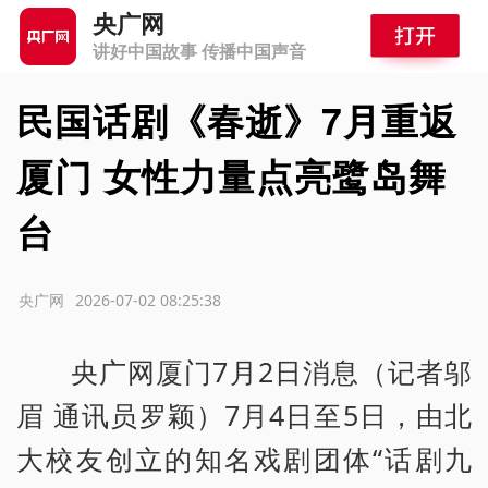
央广网
讲好中国故事 传播中国声音
民国话剧《春逝》7月重返
厦门 女性力量点亮鹭岛舞
台
源：央广网
2026-07-02 08:25:38
央广网厦门7月2日消息（记者邬
眉 通讯员罗颖）7月4日至5日，由北
大校友创立的知名戏剧团体“话剧九