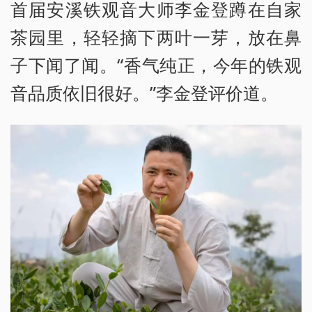
首届安溪铁观音大师李金登蹲在自家
茶园里，轻轻摘下两叶一芽，放在鼻
子下闻了闻。“香气纯正，今年的铁观
音品质依旧很好。”李金登评价道。