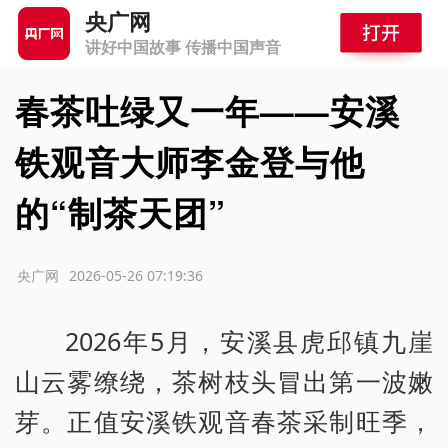
央广网
讲好中国故事 传播中国声音
春茶吐绿又一年——安溪
铁观音大师李金登与他
的“制茶天团”
源：央广网
2026-05-26 07:19:36
2026年5月，安溪县虎邱镇九崖
山云雾缭绕，茶树枝头冒出第一波嫩
芽。正值安溪铁观音春茶采制旺季，