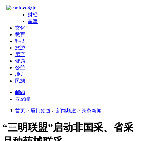
要闻
财经
军事
文化
教育
科技
旅游
房产
健康
公益
地方
民族
邮箱
云采编
首页
>
厦门频道
>
新闻频道
>
头条新闻
“三明联盟”启动非国采、省采