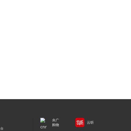
央广
云听
购物
平台