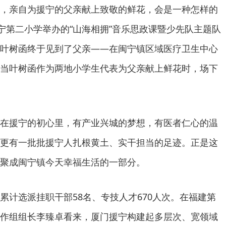
，亲自为援宁的父亲献上致敬的鲜花，会是一种怎样的
闽宁第二小学举办的“山海相拥”音乐思政课暨少先队主题队
叶树函终于见到了父亲——在闽宁镇区域医疗卫生中心
当叶树函作为两地小学生代表为父亲献上鲜花时，场下
在援宁的初心里，有产业兴城的梦想，有医者仁心的温
更有一批批援宁人扎根黄土、实干担当的足迹。正是这
聚成闽宁镇今天幸福生活的一部分。
累计选派挂职干部58名、专技人才670人次。在福建第
作组组长李臻卓看来，厦门援宁构建起多层次、宽领域